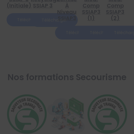
(Initiale)
SSIAP 3
À
Comp
Comp
Niveau
SSIAP3
SSIAP3
SSIAP3
(1)
(2)
Télécharger
Télécharger
Télécharger
Télécharger
Téléchar
Nos formations Secourisme