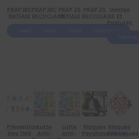
PRAP IBC
PRAP IBC
PRAP 2S
PRAP 2S
Gestes
INITIALE
RECYCLAGE
INITIALE
RECYCLAGE
Et
Postures
Télécharger
Télécharger
Télécharger
Télécharger
Téléchar
Prévention
Lutte
Lutte
Risques
Risques
Des TMS
Anti-
Anti-
Psychosociaux
Chimiques